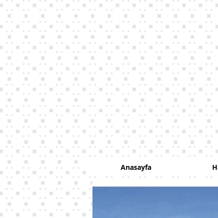
VETCOR
Vetcorner Veteriner Kliniği
PETSTY
Anasayfa
H