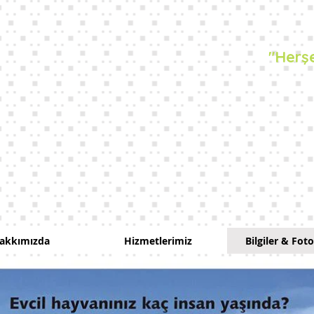
NER
"Herşe
Beylikdüzü
LE & Grooming
akkımızda
Hizmetlerimiz
Bilgiler & Foto